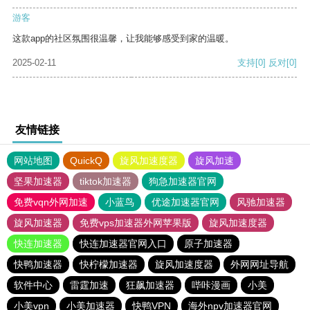
游客
这款app的社区氛围很温馨，让我能够感受到家的温暖。
2025-02-11
支持
[0]
反对
[0]
友情链接
网站地图
QuickQ
旋风加速度器
旋风加速
坚果加速器
tiktok加速器
狗急加速器官网
免费vqn外网加速
小蓝鸟
优途加速器官网
风驰加速器
旋风加速器
免费vps加速器外网苹果版
旋风加速度器
快连加速器
快连加速器官网入口
原子加速器
快鸭加速器
快柠檬加速器
旋风加速度器
外网网址导航
软件中心
雷霆加速
狂飙加速器
哔咔漫画
小美
小美vpn
小美加速器
快鸭VPN
海外npv加速器官网